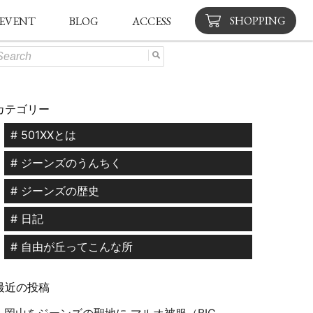
SHOPPING
EVENT
BLOG
ACCESS
カテゴリー
# 501XXとは
# ジーンズのうんちく
# ジーンズの歴史
# 日記
# 自由が丘ってこんな所
最近の投稿