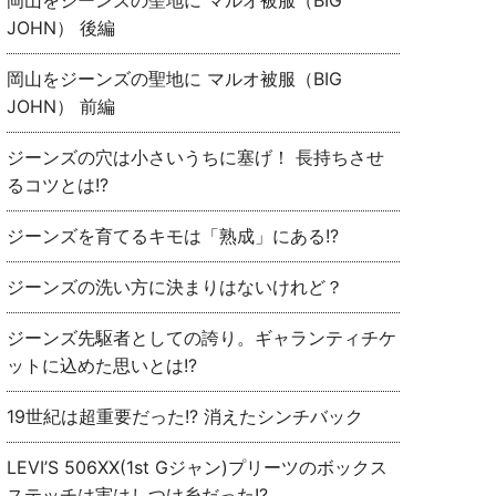
岡山をジーンズの聖地に マルオ被服（BIG
JOHN） 後編
岡山をジーンズの聖地に マルオ被服（BIG
JOHN） 前編
ジーンズの穴は小さいうちに塞げ！ 長持ちさせ
るコツとは!?
ジーンズを育てるキモは「熟成」にある!?
ジーンズの洗い方に決まりはないけれど？
ジーンズ先駆者としての誇り。ギャランティチケ
ットに込めた思いとは!?
19世紀は超重要だった!? 消えたシンチバック
LEVI’S 506XX(1st Gジャン)プリーツのボックス
ステッチは実はしつけ糸だった!?