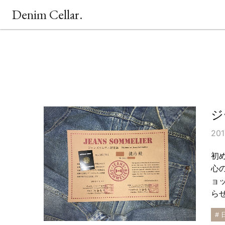
Denim Cellar.
ジ
201
初
心
ョ
ら
# 