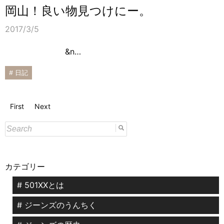
岡山！良い物見つけにー。
2017/3/5
&n…
# 日記
First
Next
カテゴリー
# 501XXとは
# ジーンズのうんちく