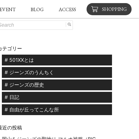
SHOPPING
EVENT
BLOG
ACCESS
カテゴリー
# 501XXとは
# ジーンズのうんちく
# ジーンズの歴史
# 日記
# 自由が丘ってこんな所
最近の投稿