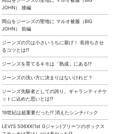
岡山をジーンズの聖地に マルオ被服（BIG
JOHN） 後編
岡山をジーンズの聖地に マルオ被服（BIG
JOHN） 前編
ジーンズの穴は小さいうちに塞げ！ 長持ちさせ
るコツとは!?
ジーンズを育てるキモは「熟成」にある!?
ジーンズの洗い方に決まりはないけれど？
ジーンズ先駆者としての誇り。ギャランティチケ
ットに込めた思いとは!?
19世紀は超重要だった!? 消えたシンチバック
LEVI’S 506XX(1st Gジャン)プリーツのボックス
ステッチは実はしつけ糸だった!?