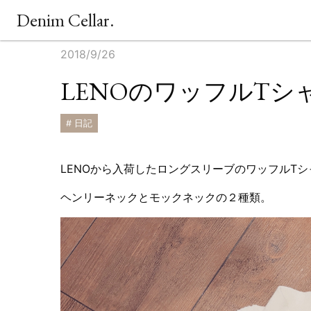
Denim Cellar.
2018/9/26
LENOのワッフルTシ
# 日記
LENOから入荷したロングスリーブのワッフルTシ
ヘンリーネックとモックネックの２種類。