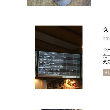
久
201
今
た
気分
# 