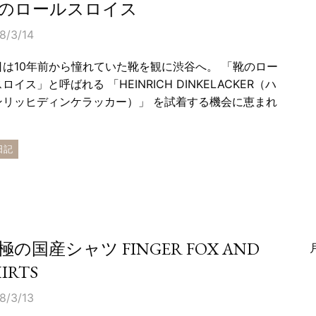
のロールスロイス
8/3/14
日は10年前から憧れていた靴を観に渋谷へ。 「靴のロー
ロイス」と呼ばれる 「HEINRICH DINKELACKER（ハ
ンリッヒディンケラッカー）」 を試着する機会に恵まれ
…
日記
極の国産シャツ FINGER FOX AND
IRTS
8/3/13