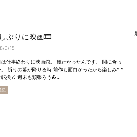
しぶりに映画🎞
8/3/15
日は仕事終わりに映画館。 観たかったんです。 間に合っ
ー。 祈りの幕が降りる時 前作も面白かったから楽しみ^ ^
転換🎶 週末も頑張ろう💪…
日記