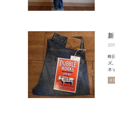
新
201
昨日
ズ
ネ
# 