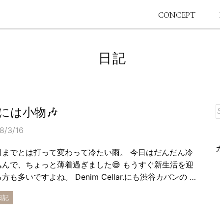
CONCEPT
 日記
には小物🎶
8/3/16
日までとは打って変わって冷たい雨。 今日はだんだん冷
込んで、ちょっと薄着過ぎました😅 もうすぐ新生活を迎
方も多いですよね。 Denim Cellar.にも渋谷カバンの …
日記