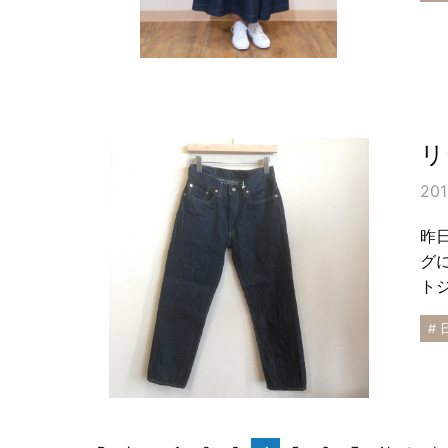
リ
201
昨
グに
ト
# 