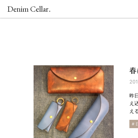
Denim Cellar.
春
201
昨
え
える
# 