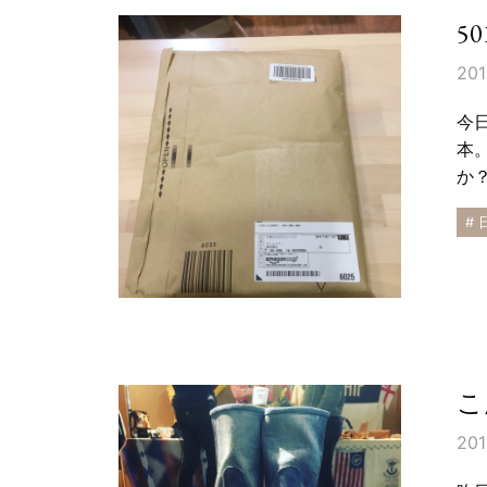
5
201
今
本
か
# 
こ
201