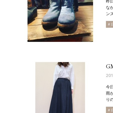
昨
な
ン
# 
G
201
今
雨
りの
# 