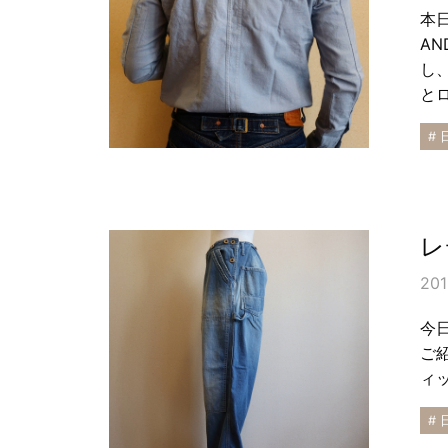
本日
AN
し
と
# 
レ
201
今日
ご
ィ
# 