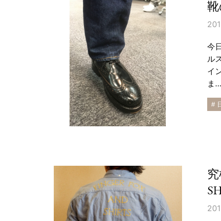
靴
201
今
ルス
イ
ま
# 
究
SH
201