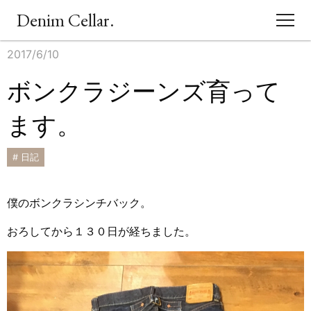
Denim Cellar.
2017/6/10
CONCEPT
ボンクラジーンズ育って
EVENT
ます。
BLOG
# 日記
ACCESS
僕のボンクラシンチバック。
SHOPPING
おろしてから１３０日が経ちました。