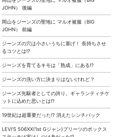
岡山をジーンズの聖地に マルオ被服（BIG
JOHN） 後編
岡山をジーンズの聖地に マルオ被服（BIG
JOHN） 前編
ジーンズの穴は小さいうちに塞げ！ 長持ちさせ
るコツとは!?
ジーンズを育てるキモは「熟成」にある!?
ジーンズの洗い方に決まりはないけれど？
ジーンズ先駆者としての誇り。ギャランティチケ
ットに込めた思いとは!?
19世紀は超重要だった!? 消えたシンチバック
LEVI’S 506XX(1st Gジャン)プリーツのボックス
ステッチは実はしつけ糸だった!?