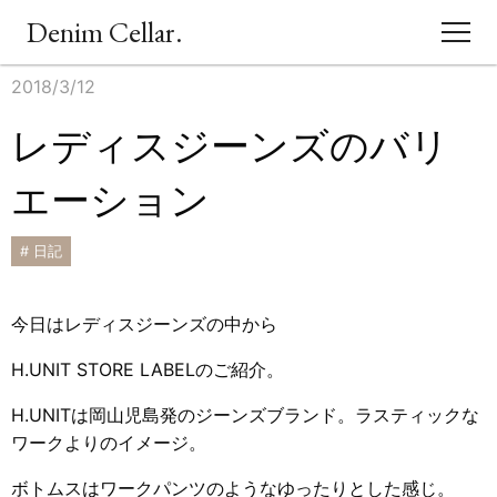
Denim Cellar.
2018/3/12
CONCEPT
レディスジーンズのバリ
EVENT
エーション
BLOG
# 日記
ACCESS
今日はレディスジーンズの中から
SHOPPING
H.UNIT STORE LABELのご紹介。
H.UNITは岡山児島発のジーンズブランド。ラスティックな
ワークよりのイメージ。
ボトムスはワークパンツのようなゆったりとした感じ。