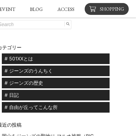
SHOPPING
EVENT
BLOG
ACCESS
カテゴリー
# 501XXとは
# ジーンズのうんちく
# ジーンズの歴史
# 日記
# 自由が丘ってこんな所
最近の投稿