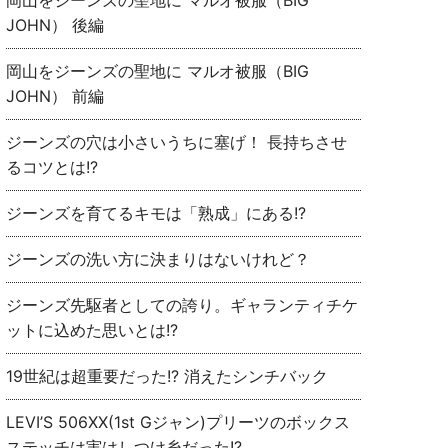
岡山をジーンズの聖地に マルオ被服（BIG
JOHN） 後編
岡山をジーンズの聖地に マルオ被服（BIG
JOHN） 前編
ジーンズの穴は小さいうちに塞げ！ 長持ちさせ
るコツとは!?
ジーンズを育てるキモは「熟成」にある!?
ジーンズの洗い方に決まりはないけれど？
ジーンズ先駆者としての誇り。ギャランティチケ
ットに込めた思いとは!?
19世紀は超重要だった!? 消えたシンチバック
LEVI’S 506XX(1st Gジャン)プリーツのボックス
ステッチは実はしつけ糸だった!?