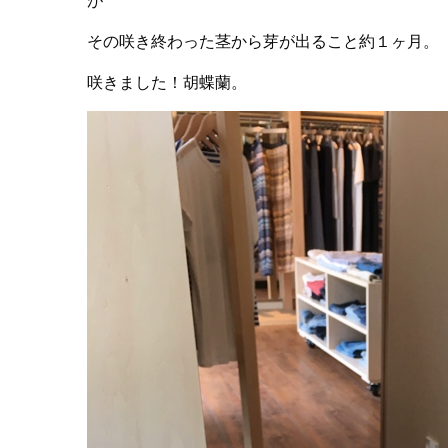
が
その咲き終わった茎から芽が出ること約１ヶ月。
咲きました！胡蝶蘭。