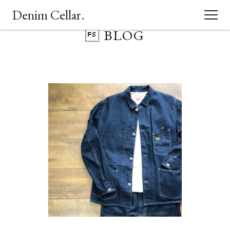
Denim Cellar.
 BLOG
CONCEPT
EVENT
BLOG
ACCESS
SHOPPING