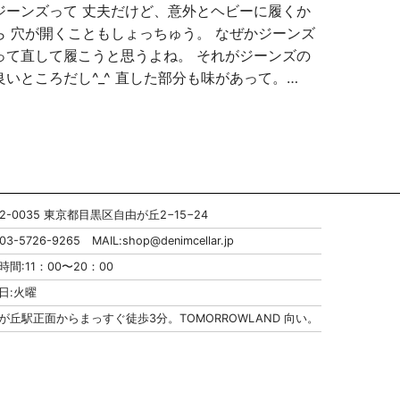
ジーンズって 丈夫だけど、意外とヘビーに履くか
ら 穴が開くこともしょっちゅう。 なぜかジーンズ
って直して履こうと思うよね。 それがジーンズの
良いところだし^_^ 直した部分も味があって。…
52-0035 東京都目黒区自由が丘2−15−24
:03-5726-9265 MAIL:
shop@denimcellar.jp
時間:11：00〜20：00
日:火曜
が丘駅正面からまっすぐ徒歩3分。TOMORROWLAND 向い。