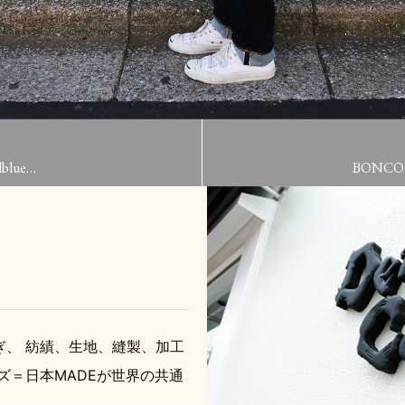
blue…
BONCO
、 紡績、生地、縫製、加工
ズ＝日本MADEが世界の共通