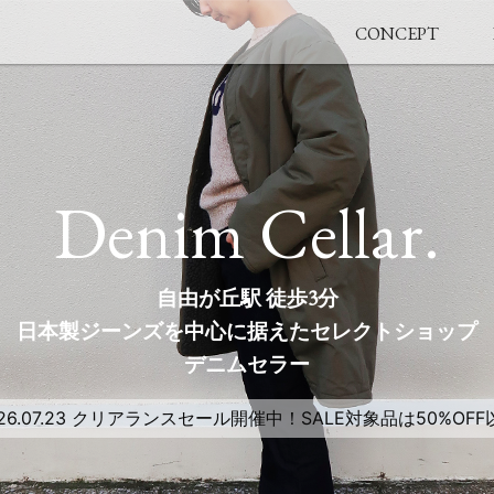
CONCEPT
Denim Cellar.
自由が丘駅 徒歩3分
日本製ジーンズを中心に据えたセレクトショップ
デニムセラー
26.07.23
クリアランスセール開催中！SALE対象品は50%OFF