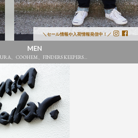
＼
セール情報や入荷情報発信中！
／
MEN
URA、COOHEM、FINDERS KEEPERS…