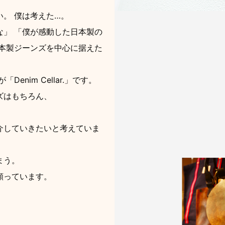
。 僕は考えた…。
」 「僕が感動した日本製の
本製ジーンズを中心に据えた
nim Cellar.」です。
ズはもちろん、
介していきたいと考えていま
まう。
願っています。