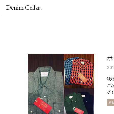
Denim Cellar.
ボ
201
秋
ご
水
# 