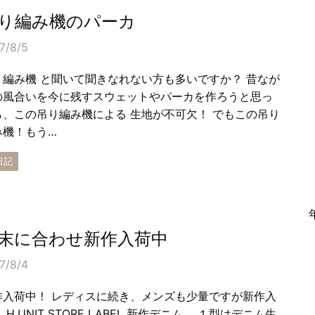
り編み機のパーカ
7/8/5
り編み機 と聞いて聞きなれない方も多いですか？ 昔なが
の風合いを今に残すスウェットやパーカを作ろうと思っ
ら、この吊り編み機による 生地が不可欠！ でもこの吊り
み機！もう…
日記
末に合わせ新作入荷中
7/8/4
作入荷中！ レディスに続き、メンズも少量ですが新作入
 H.UNIT STORE LABEL 新作デニム。 １型はデニム生