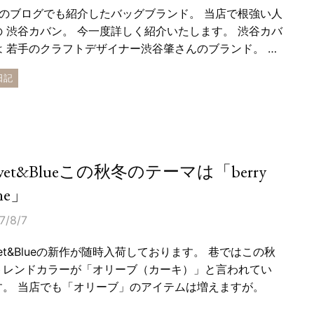
月のブログでも紹介したバッグブランド。 当店で根強い人
の 渋谷カバン。 今一度詳しく紹介いたします。 渋谷カバ
は 若手のクラフトデザイナー渋谷肇さんのブランド。 …
日記
ivet&Blueこの秋冬のテーマは「berry
ne」
7/8/7
vet&Blueの新作が随時入荷しております。 巷ではこの秋
トレンドカラーが「オリーブ（カーキ）」と言われてい
す。 当店でも「オリーブ」のアイテムは増えますが。