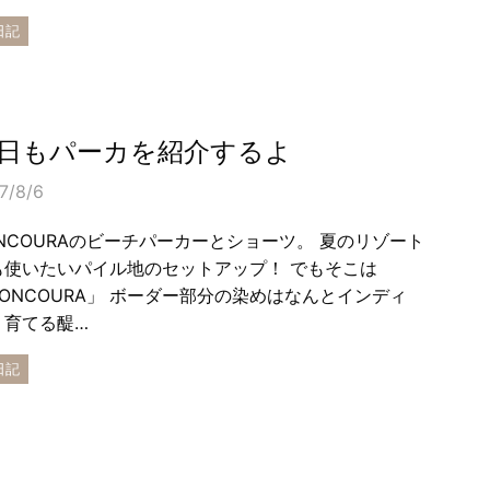
日記
日もパーカを紹介するよ
7/8/6
ONCOURAのビーチパーカーとショーツ。 夏のリゾート
も使いたいパイル地のセットアップ！ でもそこは
BONCOURA」 ボーダー部分の染めはなんとインディ
。育てる醍…
日記