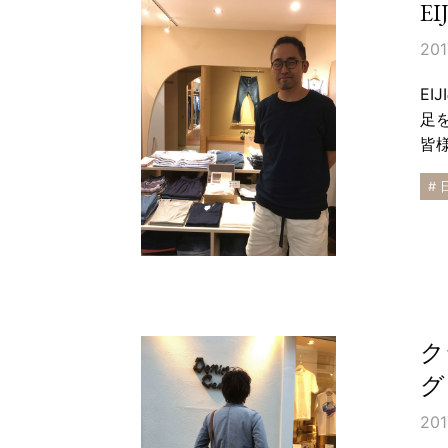
E
201
E
足
皆
# 
ク
グ
201