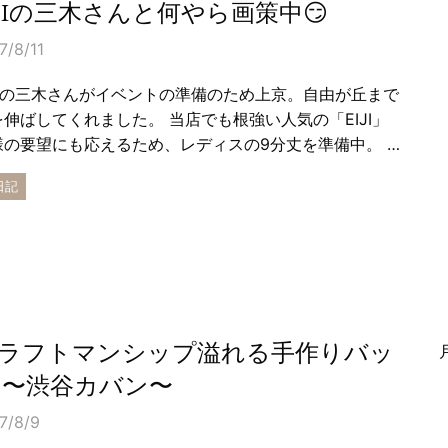
IJIの三木さんと何やら画策中😏
7/8/11
IJIの三木さんがイベントの準備のため上京。自由が丘まで
を伸ばしてくれました。 当店でも根強い人気の「EIJI」
様の要望にも応えるため、レディスの9分丈を準備中。 …
日記
ラフトマンシップ溢れる手作りバッ
 〜渋谷カバン〜
7/8/9