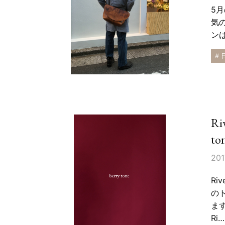
5
気
ン
# 
R
to
201
Ri
の
ま
Ri…