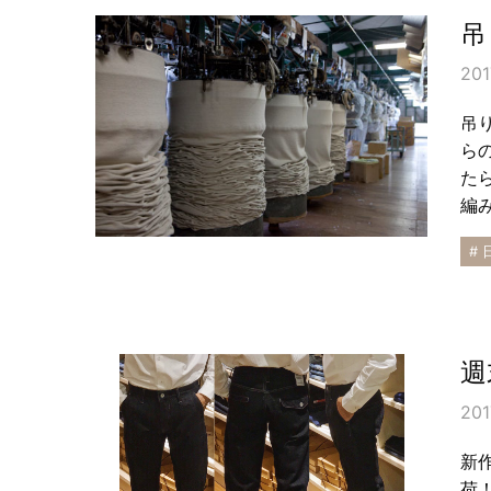
吊
201
吊
ら
た
編
# 
週
201
新
荷！