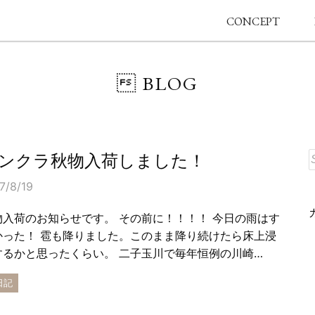
CONCEPT
 BLOG
ンクラ秋物入荷しました！
7/8/19
物入荷のお知らせです。 その前に！！！！ 今日の雨はす
かった！ 雹も降りました。このまま降り続けたら床上浸
するかと思ったくらい。 二子玉川で毎年恒例の川崎…
日記