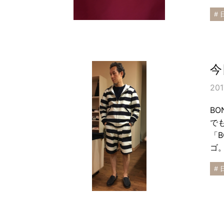
# 
今
201
B
で
「
ゴ
# 