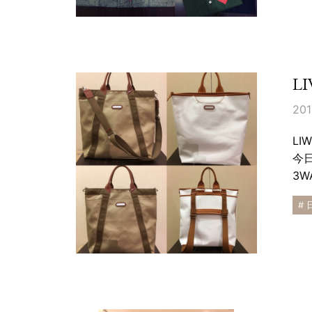
L
201
L
今
3W
# 