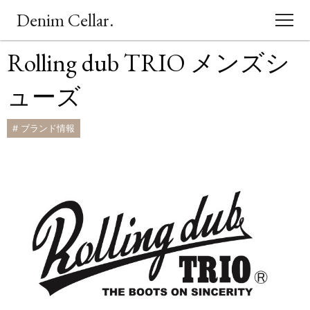
Denim Cellar.
Rolling dub TRIO メンズシ
CONCEPT
ューズ
EVENT
# ブランド情報
BLOG
ACCESS
SHOPPING