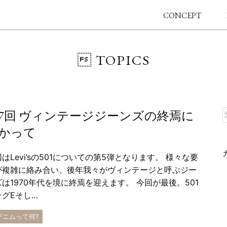
CONCEPT
 TOPICS
7回 ヴィンテージジーンズの終焉に
かって
はLevi’sの501についての第5弾となります。 様々な要
が複雑に絡み合い、後年我々がヴィンテージと呼ぶジー
ズは1970年代を境に終焉を迎えます。 今回が最後。501
ッグEそし…
 デニムって何?