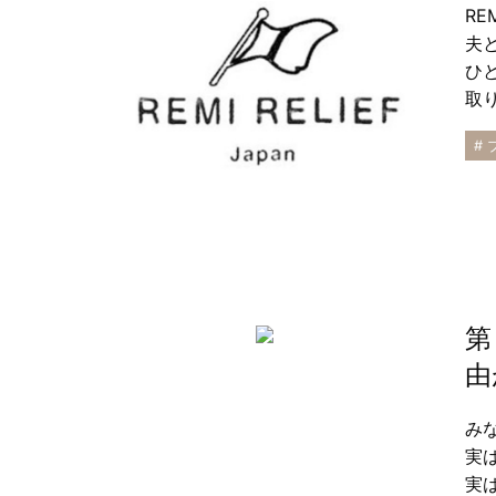
RE
夫
ひ
取
#
第
由
み
実
実