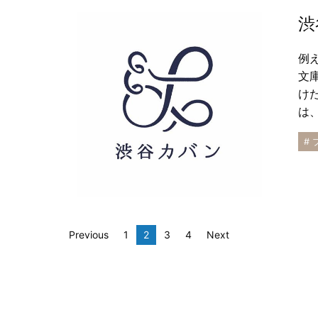
渋
例
文
け
は
#
Previous
1
2
3
4
Next