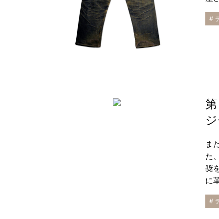
#
第
ジ
ま
た
奨
に
#