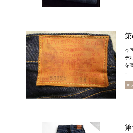
第
今回
デ
を高
…
#
第