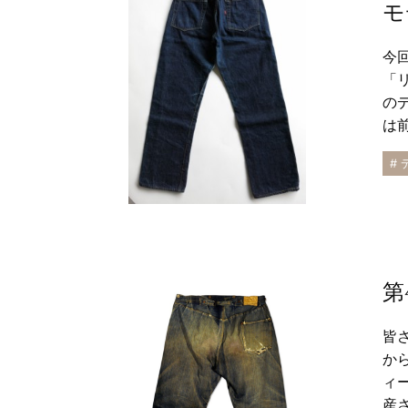
モ
今回
「
の
は
#
第
皆
か
ィ
産