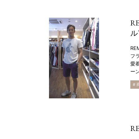
R
ル
RE
フ
愛
ー
#
R