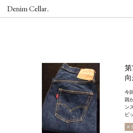
Denim Cellar.
第
向
今回
因
ン
ビ
#