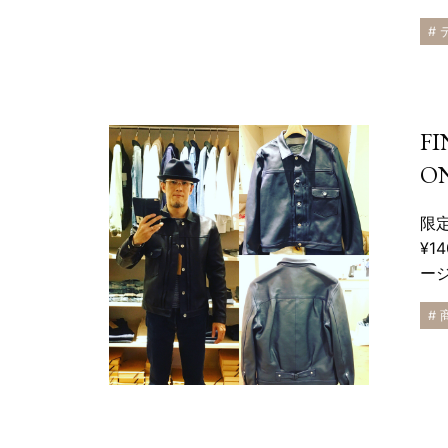
#
FI
ON
限
¥1
ー
#