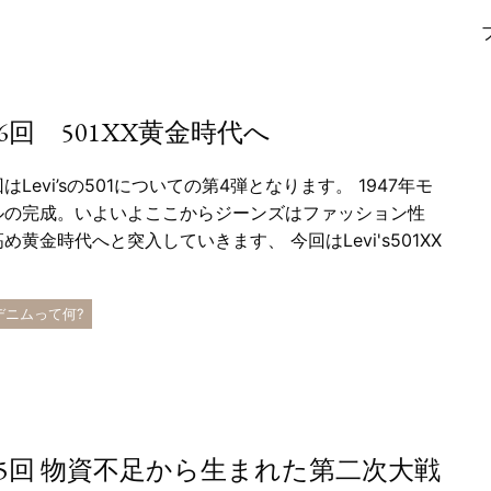
6回 501XX黄金時代へ
はLevi’sの501についての第4弾となります。 1947年モ
ルの完成。いよいよここからジーンズはファッション性
め黄金時代へと突入していきます、 今回はLevi's501XX
 デニムって何?
5回 物資不足から生まれた第二次大戦