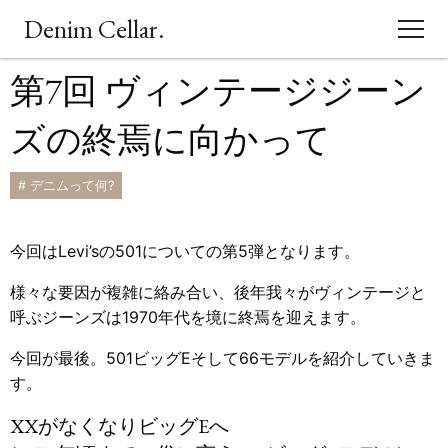
Denim Cellar.
第7回 ヴィンテージジーン
CONCEPT
ズの終焉に向かって
EVENT
# デニムって何?
BLOG
今回はLevi’sの501についての第5弾となります。
ACCESS
様々な要因が複雑に絡み合い、後年我々がヴィンテージと
呼ぶジーンズは1970年代を境に終焉を迎えます。
SHOPPING
今回が最後。501ビッグEそして66モデルを紹介していきま
す。
XXがなくなりビッグEへ