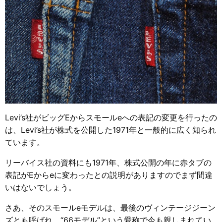
Levi’s社がビッグEからスモールeへの表記の変更を行ったの
は、Levi’s社が株式を公開した1971年と一般的に広く知られ
ています。
リーバイス社の資料にも1971年、株式公開の年に赤タブの
表記がEからeに変わったとの説明がありますのでまず間違
いはないでしょう。
さあ、そのスモールeモデルは、最後のヴィンテージジーン
ズとも呼ばれ、“66モデル”という愛称で今も親しまれてい